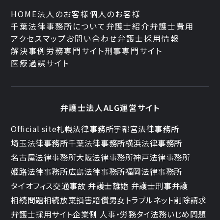
HOME
法人のお客様
個人のお客様
千葉法律事務所について
弁護士紹介
弁護士費用
アクセスマップ
お問い合わせ
弁護士採用情報
解決事例
労務専門サイト
刑事専門サイト
医療過誤サイト
弁護士法人ALG運営サイト
Official site
札幌法律事務所
宇都宮法律事務所
埼玉法律事務所
千葉法律事務所
横浜法律事務所
名古屋法律事務所
大阪法律事務所
神戸法律事務所
姫路法律事務所
広島法律事務所
福岡法律事務所
タイオフィス
交通事故 弁護士
離婚 弁護士
刑事弁護
相続問題
相続放棄
損害賠償
男女トラブル
ネット削除請求
弁護士採用サイト
企業側 人事・労務
タイ法務
いじめ問題