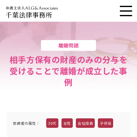
千葉法律事務所
メニ
離婚問題
相手方保有の財産のみの分与を
受けることで離婚が成立した事
例
依頼者の属性
：
30代
女性
会社役員
子供有