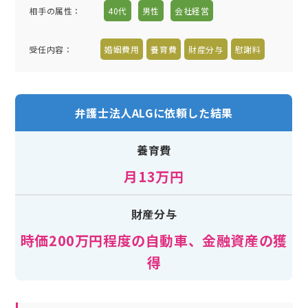
相手の属性
：
40代
男性
会社経営
受任内容
：
婚姻費用
養育費
財産分与
慰謝料
弁護士法人ALGに依頼した結果
養育費
月13万円
財産分与
時価200万円程度の自動車、金融資産の獲
得