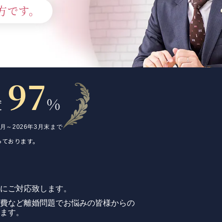
方です。
97
%
度
4月～
2026年3月末まで
っております。
にご対応致します。
費など離婚問題でお悩みの皆様からの
ます。