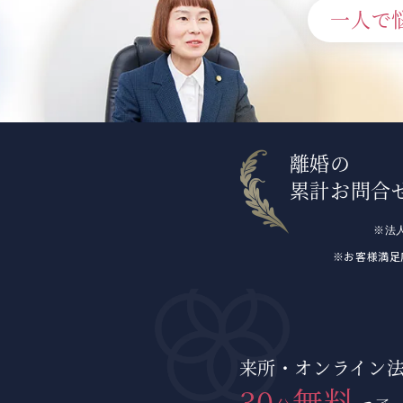
一人で
離婚の
累計お問合
※法
※お客様満足
来所・オンライン
30
無料