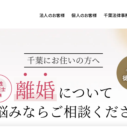
法人のお客様
個人のお客様
千葉法律事
客様ご相談
個人のお客様ご相談
専用サイト
交通事故
労務専用サイト
医療過誤
千葉にお住いの方へ
離婚問題
刑事事件
離
婚
相続問題
損害賠償
について
悩みならご相談くだ