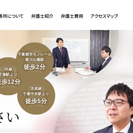
務所について
弁護士紹介
弁護士費用
アクセスマップ
千葉都市モノレール
葭川公園駅
徒歩2分
JR線
千葉駅より
徒歩12分
京成線
千葉中央駅より
徒歩5分
さい