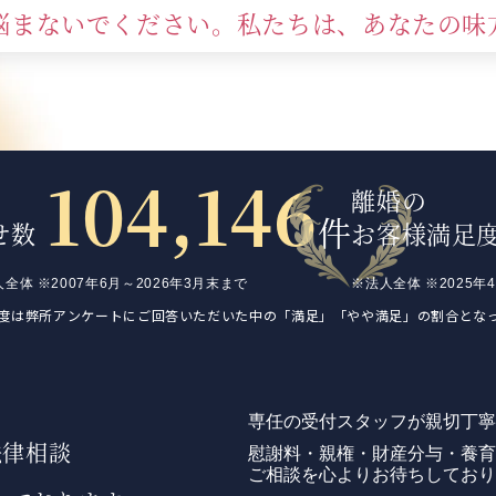
悩まないでください。私たちは、あなたの味
104,146
離婚の
件
せ数
お客様満足
人全体
※2007年6月～
2026年3月末まで
※法人全体
※2025年
度は弊所アンケートにご回答いただいた中の「満足」「やや満足」の割合とな
専任の受付スタッフが親切丁寧
法律相談
慰謝料・親権・財産分与・養育
ご相談を心よりお待ちしており