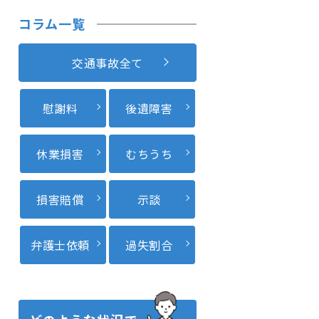
コラム一覧
交通事故全て
慰謝料
後遺障害
休業損害
むちうち
損害賠償
示談
弁護士依頼
過失割合