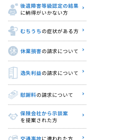
後遺障害等級認定の結果
に納得がいかない方
むちうち
の症状がある方
休業損害
の請求について
逸失利益
の請求について
慰謝料
の請求について
保険会社から示談案
を提案された方
交通事故
に遭われた方