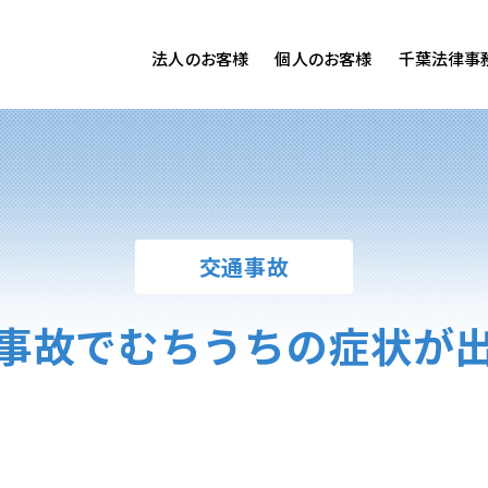
法人のお客様
個人のお客様
千葉法律事
客様ご相談
個人のお客様ご相談
専用サイト
交通事故
労務専用サイト
医療過誤
離婚問題
刑事事件
交通事故
相続問題
損害賠償
事故でむちうちの症状が