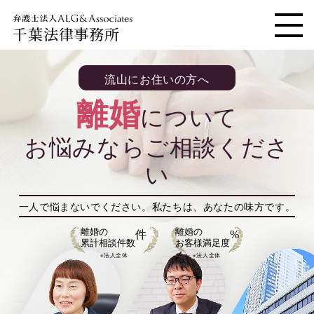
千葉法律事務所
メニ
流山にお住いの方へ
離婚
について
お悩みならご相談くださ
い
一人で悩まないでください。
私たちは、あなたの味方です。
離婚の
離婚の
件
%
累計相談件数
お客様満足度
※法人全体
※法人全体