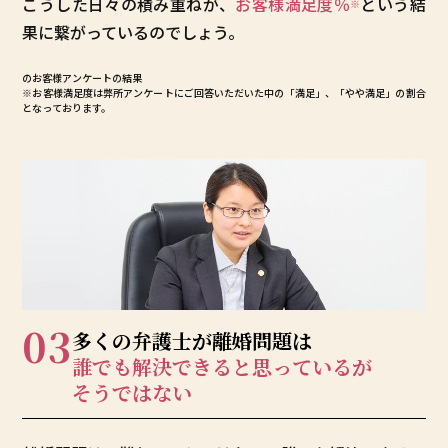
こうした日々の積み重ねが、
お客様満足度
％
という結
※
果に繋がっているのでしょう。
のお客様アンケートの結果
※お客様満足度は弊所アンケートにご回答いただいた中の「満足」、「やや満足」の割合
となっております。
03
多くの弁護士が
離婚問題は
誰でも解決できると
思っているが
そうではない