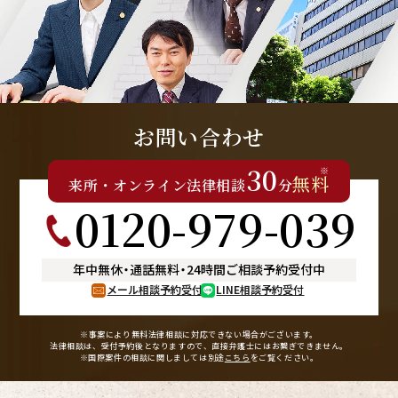
お問い合わせ
30
※
無料
来所
・
オンライン
法律相談
分
0120-979-039
年中無休
・
通話無料
・
24時間ご相談予約受付中
メール相談予約受付
LINE相談予約受付
※事案により無料法律相談に
対応できない場合がございます。
法律相談は、受付予約後となりますので、
直接弁護士にはお繋ぎできません。
※国際案件の相談に関しましては
別途
こちら
をご覧ください。