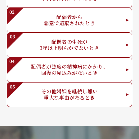
配偶者から
悪意で
遺棄されたとき
配偶者の生死が
3年以上明らか
でないとき
配偶者が強度の
精神病にかかり、
回復の見込みが
ないとき
その他婚姻を
継続し難い
重大な事由が
あるとき