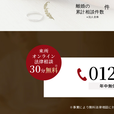
離婚の
件
累計相談件数
※法人全体
来所
オンライン
法律相談
01
30
※
無料
分
年中無
※事案により無料法律相談に