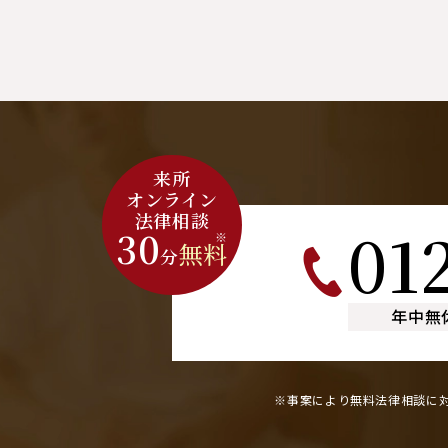
来所
オンライン
法律相談
01
30
※
無料
分
年中無
※事案により無料法律相談に