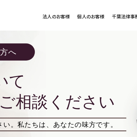
法人のお客様
個人のお客様
千葉法律事
客様ご相談
個人のお客様ご相談
の方へ
専用サイト
交通事故
労務専用サイト
医療過誤
離婚問題
刑事事件
いて
相続問題
損害賠償
ご相談ください
さい。
私たちは、あなたの味方です。