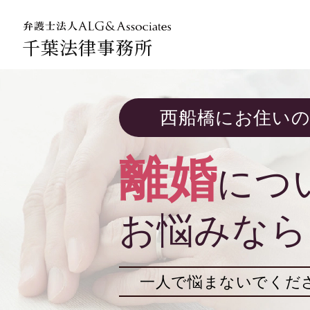
千葉法律事務所
法人のお
西船橋にお住い
企業法務
離婚
につ
お悩みなら
一人で悩まないでくだ