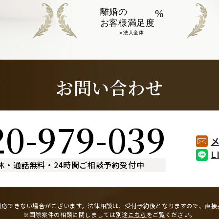
離婚の
%
お客様満足度
※法人全体
お問い合わせ
20-979-039
L
休
・
通話無料
・
24時間ご相談予約受付中
対応できない場合がございます。
法律相談は、受付予約後となりますので、
直接
※国際案件の相談に関しましては
別途
こちら
をご覧ください。