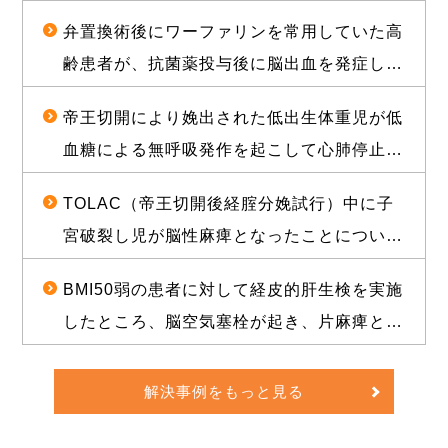
に経膣分娩された児が脳性麻痺となったこと
弁置換術後にワーファリンを常用していた高
について、1億2000万円（産科医療補償制度
齢患者が、抗菌薬投与後に脳出血を発症し常
補償金既払金を含む）で訴訟上の和解が成立
時要介護状態となったことについて、和解が
した事例
帝王切開により娩出された低出生体重児が低
成立し、役務提供分を含め約1億2000万円相
血糖による無呼吸発作を起こして心肺停止に
当の経済的利益を確保した事例
陥り、脳性麻痺となったことについて、1億
TOLAC（帝王切開後経腟分娩試行）中に子
3500万円の和解が成立した事例
宮破裂し児が脳性麻痺となったことについ
て、敗訴のリスクが高いと思われる状況か
BMI50弱の患者に対して経皮的肝生検を実施
ら、賠償金と給付金を合わせて約1億5000万
したところ、脳空気塞栓が起き、片麻痺とな
円相当の経済的利益を確保した事例
ったことについて、訴訟上の判決され、遅延
損害金や訴訟費用を合わせて約1億5000万円
解決事例をもっと見る
の経済的利益を確保した事例