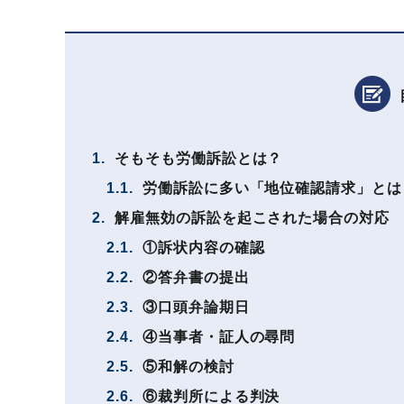
1.
そもそも労働訴訟とは？
1.1.
労働訴訟に多い「地位確認請求」とは
2.
解雇無効の訴訟を起こされた場合の対応
2.1.
①訴状内容の確認
2.2.
②答弁書の提出
2.3.
③口頭弁論期日
2.4.
④当事者・証人の尋問
2.5.
⑤和解の検討
2.6.
⑥裁判所による判決