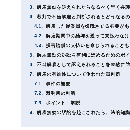
3.
解雇無効を訴えられたらなるべく早く弁
4.
裁判で不当解雇と判断されるとどうなる
4.1.
解雇した従業員を復職させる必要があ
4.2.
解雇期間中の給与を遡って支払わなけ
4.3.
損害賠償の支払いを命じられることも
5.
解雇無効の訴訟を有利に進めるためのポ
6.
不当解雇として訴えられることを未然に
7.
解雇の有効性について争われた裁判例
7.1.
事件の概要
7.2.
裁判所の判断
7.3.
ポイント・解説
8.
解雇無効の訴訟を起こされたら、法的知識