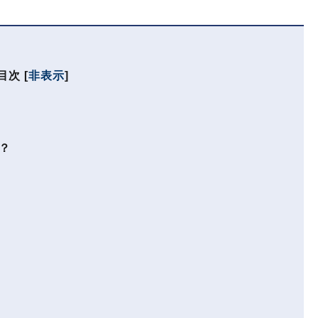
目次
[
非表示
]
？