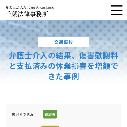
千葉法律事務所
メニ
交通事故
弁護士介入の結果、傷害慰謝料
と支払済みの休業損害を増額で
きた事例
被害者の状況：
頚部痛