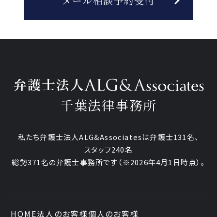
メール相談予約受付
千葉法律事務所
私たち弁護士法人ALG&Associatesは弁護士
131
名、
スタッフ
240名
総勢
371
名の弁護士事務所です
（
※2026年4月1日時点
）。
HOME
法人のお客様
個人のお客様