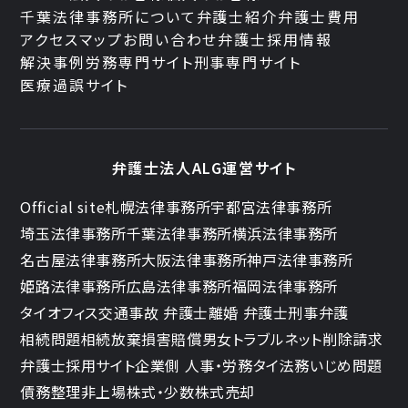
千葉法律事務所について
弁護士紹介
弁護士費用
アクセスマップ
お問い合わせ
弁護士採用情報
解決事例
労務専門サイト
刑事専門サイト
医療過誤サイト
弁護士法人ALG運営サイト
Official site
札幌法律事務所
宇都宮法律事務所
埼玉法律事務所
千葉法律事務所
横浜法律事務所
名古屋法律事務所
大阪法律事務所
神戸法律事務所
姫路法律事務所
広島法律事務所
福岡法律事務所
タイオフィス
交通事故 弁護士
離婚 弁護士
刑事弁護
相続問題
相続放棄
損害賠償
男女トラブル
ネット削除請求
弁護士採用サイト
企業側 人事・労務
タイ法務
いじめ問題
債務整理
非上場株式・少数株式売却