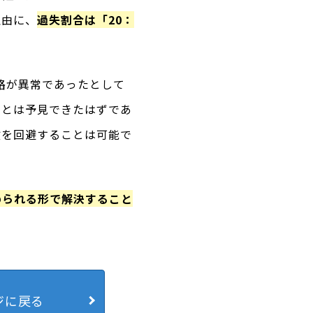
理由に、
過失割合は「20：
路が異常であったとして
ことは予見できたはずであ
故を回避することは可能で
められる形で解決すること
ジに戻る