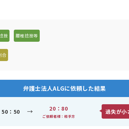
捻挫
腰椎捻挫等
割合
弁護士法人ALGに依頼した結果
20：80
→
50：50
過失が小
ご依頼者様：相手方