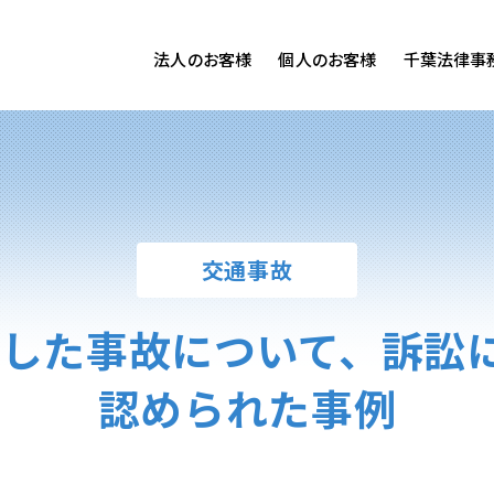
法人のお客様
個人のお客様
千葉法律事
客様ご相談
個人のお客様ご相談
専用サイト
交通事故
労務専用サイト
医療過誤
離婚問題
刑事事件
交通事故
相続問題
損害賠償
主張した事故について、訴訟
認められた事例