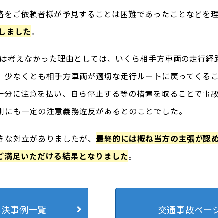
路をご依頼者様が予見することは困難であったことなどを
しました
。
0とは考えなかった理由としては、いくら相手方車両の走行経
、少なくとも相手方車両が適切な走行ルートに戻ってくる
十分に注意を払い、自ら停止する等の措置を取ることで事
側にも一定の注意義務違反があるとのことでした。
きな対立がありましたが、
最終的には概ね当方の主張が認
ご満足いただける結果となりました
。
解決事例一覧
交通事故ペー