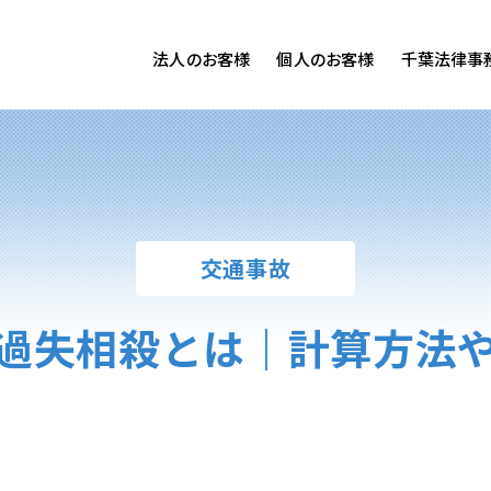
法人のお客様
個人のお客様
千葉法律事
客様ご相談
個人のお客様ご相談
専用サイト
交通事故
労務専用サイト
医療過誤
離婚問題
刑事事件
交通事故
相続問題
損害賠償
過失相殺とは｜計算方法