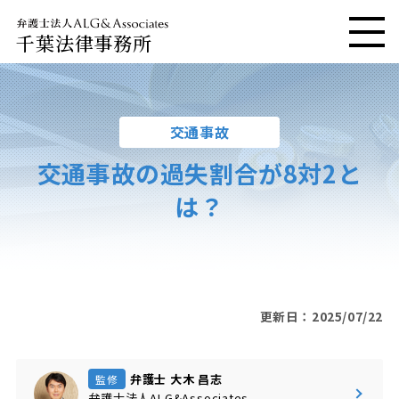
千葉法律事務所
メニ
交通事故
交通事故の過失割合が8対2と
は？
更新日：2025/07/22
弁護士 大木 昌志
監修
弁護士法人ALG&Associates